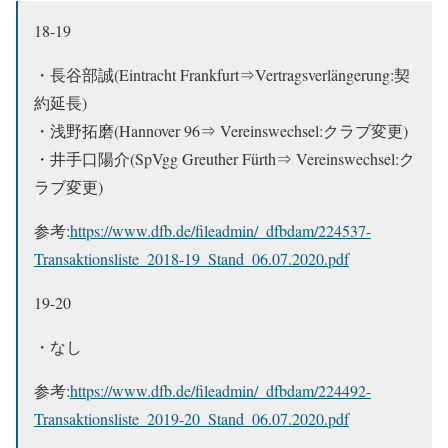
18-19
・長谷部誠(Eintracht Frankfurt⇒Vertragsverlängerung:契
約延長)
・浅野拓磨(Hannover 96⇒ Vereinswechsel:クラブ変更)
・井手口陽介(SpVgg Greuther Fürth⇒ Vereinswechsel:ク
ラブ変更)
参考:
https://www.dfb.de/fileadmin/_dfbdam/224537-
Transaktionsliste_2018-19_Stand_06.07.2020.pdf
19-20
・なし
参考:
https://www.dfb.de/fileadmin/_dfbdam/224492-
Transaktionsliste_2019-20_Stand_06.07.2020.pdf