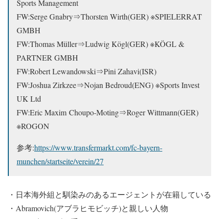
Sports Management
FW:Serge Gnabry⇒Thorsten Wirth(GER) ※SPIELERRAT
GMBH
FW:Thomas Müller⇒Ludwig Kögl(GER) ※KÖGL &
PARTNER GMBH
FW:Robert Lewandowski⇒
Pini Zahavi(ISR)
FW:Joshua Zirkzee⇒Nojan Bedroud(ENG) ※
Sports Invest
UK Ltd
FW:Eric Maxim Choupo-Moting⇒Roger Wittmann(GER)
※ROGON
参考:
https://www.transfermarkt.com/fc-bayern-
munchen/startseite/verein/27
・
日本海外組と馴染みのあるエージェントが在籍している
・
Abramovich(アブラヒモビッチ)と親しい人物