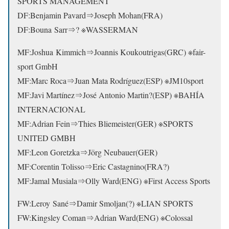
SPORTS MANAGEMENT
DF:Benjamin Pavard⇒Joseph Mohan(FRA)
DF:Bouna Sarr⇒? ※WASSERMAN
MF:Joshua Kimmich⇒Joannis Koukoutrigas(GRC) ※fair-
sport GmbH
MF:Marc Roca⇒Juan Mata Rodríguez(ESP) ※JM10sport
MF:Javi Martínez⇒José Antonio Martin?(ESP) ※BAHÍA
INTERNACIONAL
MF:Adrian Fein⇒Thies Bliemeister(GER) ※SPORTS
UNITED GMBH
MF:Leon Goretzka⇒Jörg Neubauer(GER)
MF:Corentin Tolisso⇒Eric Castagnino(FRA?)
MF:Jamal Musiala⇒Olly Ward(ENG) ※First Access Sports
FW:Leroy Sané⇒
Damir Smoljan(?) ※LIAN SPORTS
FW:Kingsley Coman⇒Adrian Ward(ENG) ※Colossal