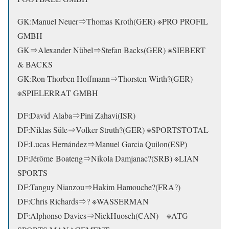
GK:Manuel Neuer⇒
Thomas Kroth(GER) ※PRO PROFIL
GMBH
GK⇒Alexander Nübel⇒Stefan Backs(GER) ※SIEBERT
& BACKS
GK:Ron-Thorben Hoffmann⇒Thorsten Wirth?(GER)
※SPIELERRAT GMBH
DF:David Alaba⇒
Pini Zahavi(ISR)
DF:Niklas Süle⇒Volker Struth?(GER) ※SPORTSTOTAL
DF:Lucas Hernández⇒Manuel Garcia Quilon(ESP)
DF:Jérôme Boateng⇒
Nikola Damjanac?(SRB) ※LIAN
SPORTS
DF:Tanguy Nianzou⇒Hakim Hamouche?(FRA?)
DF:Chris Richards⇒? ※WASSERMAN
DF:Alphonso Davies⇒NickHuoseh(CAN) ※ATG