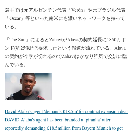
選手では元アルゼンチン代表「Verón」や元ブラジル代表
「Oscar」等といった南米にも濃いネットワークを持って
いる。
「The Sun」によるとZahaviがAlavaの契約延長に1850万ポ
ンド(約25億円?)要求したという報道が流れている。Alava
の契約が今季が切れるのでZahaviはかなり強気で交渉に臨
んでいる。
David Alaba's agent 'demands £18.5m' for contract extension deal
DAVID Alaba’s agent has been branded a ‘piranha’ after
reportedly demanding £18.5million from Bayern Munich to get