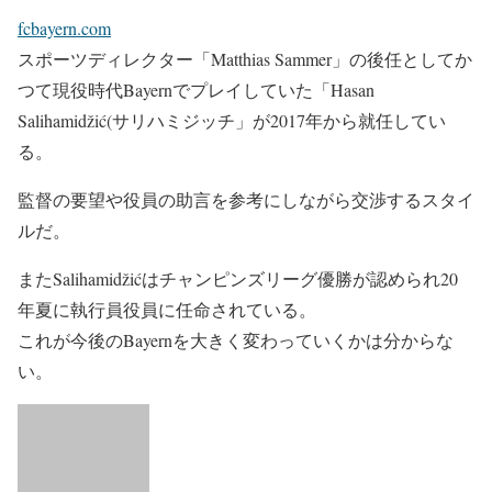
fcbayern.com
スポーツディレクター「Matthias Sammer」の後任としてか
つて現役時代Bayernでプレイしていた「
Hasan
Salihamidžić(サリハミジッチ
」が2017年から就任してい
る。
監督の要望や役員の助言を参考にしながら交渉するスタイ
ルだ。
また
Salihamidžić
は
チャンピンズリーグ優勝が認められ20
年夏に執行員役員に任命されている。
これが今後のBayernを大きく変わっていくかは分からな
い。