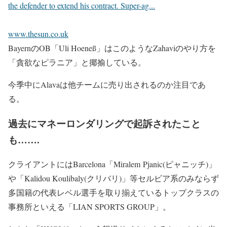
the defender to extend his contract. Super-ag...
www.thesun.co.uk
BayernのOB「Uli Hoeneß」はこのようなZahaviのやり方を
「貪欲なピラニア」と揶揄している。
今季中にAlavaは他チームに売り出されるのか注目であ
る。
過去にマネーロンダリングで起訴されたこと
も…….
クライアントにはBarcelona「Miralem Pjanic(ピャニッチ)」
や「Kalidou Koulibaly(クリバリ)」等セルビア系のみならず
多国籍の代表レベル選手を取り揃えているトップクラスの
事務所といえる「
LIAN SPORTS GROUP
」。