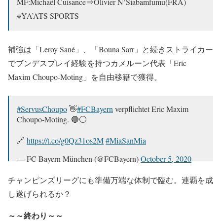
MF:Michaël Cuisance⇒Olivier N’Siabamfumu(FRA)
※YA’ATS SPORTS
補強は「Leroy Sané」、「Bouna Sarr」と続きストライカー
でブンデスプレイ経験を持つカメルーン代表「Eric
Maxim Choupo-Moting」を自由移籍で獲得。
#ServusChoupo
👋
#FCBayern
verpflichtet Eric Maxim
Choupo-Moting. 🔴⚪
🔗
https://t.co/g0Qz31os2M
#MiaSanMia
— FC Bayern München (@FCBayern)
October 5, 2020
チャンピンズリーグにも準備万端な体制で臨む。連覇を成
し遂げられるか？
～～終わり～～