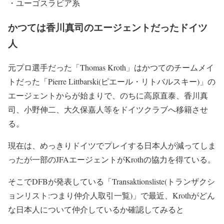
・
ユーゴスラビア系
かつては香川真司のエージェントだったドイツ
人
元プロ選手だった「
Thomas Kroth
」はかつてのチームメイ
トだった「Pierre Littbarski(ピエール・リトバルスキー)」の
エージェントからが始まりで、のちに高原直泰、香川真
司、小野伸二、大久保嘉人等をドイツクラブへ移籍させ
る。
現在は、めっきりドイツでプレイする日本人が減ってしま
ったが一部のJFAエージェントがKrothの協力を得ている。
そこでDFBが発表している「Transaktionsliste(トランザクシ
ョンリスト:つまり仲介人取引一覧)」で最近、Krothがどん
な日本人について仲介しているか確認してみると