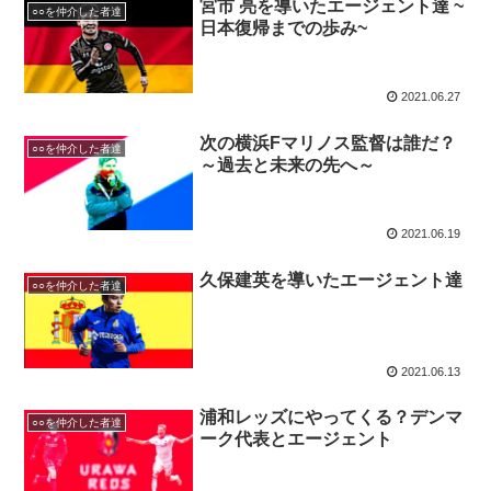
宮市 亮を導いたエージェント達 ~
○○を仲介した者達
日本復帰までの歩み~
2021.06.27
次の横浜Fマリノス監督は誰だ？
○○を仲介した者達
～過去と未来の先へ～
2021.06.19
久保建英を導いたエージェント達
○○を仲介した者達
2021.06.13
浦和レッズにやってくる？デンマ
○○を仲介した者達
ーク代表とエージェント