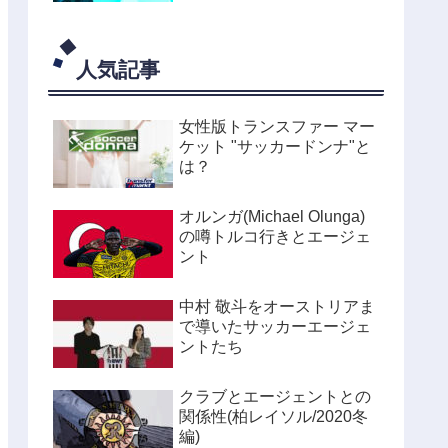
人気記事
女性版トランスファー マー
ケット "サッカードンナ"と
は？
オルンガ(Michael Olunga)
の噂トルコ行きとエージェ
ント
中村 敬斗をオーストリアま
で導いたサッカーエージェ
ントたち
クラブとエージェントとの
関係性(柏レイソル/2020冬
編)