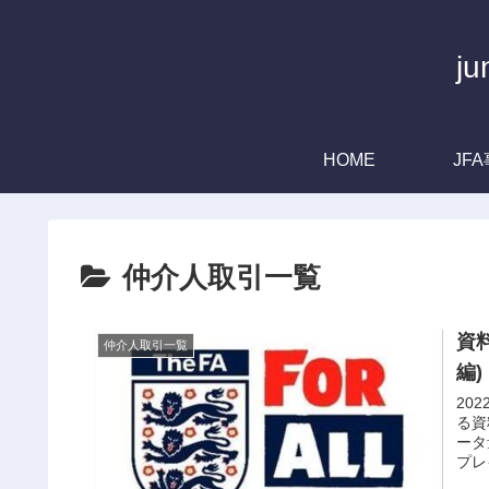
j
HOME
JF
仲介人取引一覧
資
仲介人取引一覧
編)
20
る資
ータ
プレ