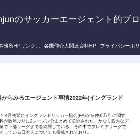
unjunのサッカーエージェント的ブ
A事務所HPリンク一
各国仲介人関連資料HP
プライバシーポリ
覧
料からみるエージェント事情2022年(イングランド
22年4月初頭にイングランドサッカー協会(FA)から仲介取引に関す
料が数年ぶりに2シーズン分まとめて公開された。かなり膨大なデ
量で下部リーグまでを網羅している。その中でプレミアリーグで
イしている日本人についても掲載されており...