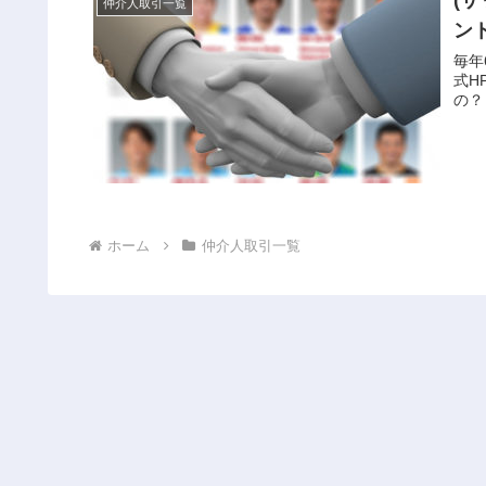
(
仲介人取引一覧
ン
毎年
式H
の？
ホーム
仲介人取引一覧