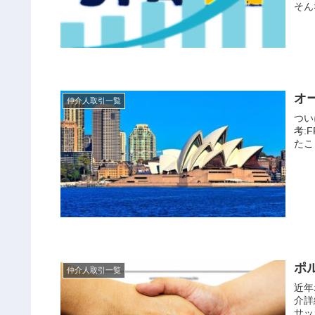
そん
オー
仲介人取引一覧
つい
考:F
たこ
ポル
仲介人取引一覧
近年
介詳
サッ