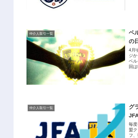
ベ
仲介人取引一覧
の
4月
ジか
ベル
回は
グ
仲介人取引一覧
JF
毎度
盟ク
フ、