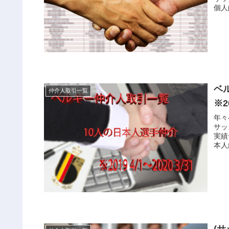
個人
ベ
仲介人取引一覧
※20
年々
サッ
実績
本人