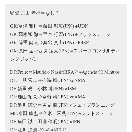
監督:
吉田 孝行
⇒なし？
GK:富澤 雅也⇒藤田 邦広(JPN) ※UDN
GK:髙木和 徹⇒宮本 行宏(JPN) ※フットステージ
GK:徳重 健太⇒奥出 真士(JPN) ※R4SE
GK:原田 岳⇒西塚 定人(JPN) ※スポーツコンサルティ
ングジャパン
DF:Freire⇒Mauricio Nassif(BRA)? ※Agencia 90 Minutos
DF:二見 宏志⇒今時 靖(JPN) ※eAMA
DF:新里 亮⇒小林 博(JPN) ※JSM
DF:鹿山 拓真⇒今時 靖(JPN) ※eAMA
DF:亀川 諒史⇒吉見 潤(JPN) ※ジェイプランニング
MF:米田 隼也⇒久米 宏典(JPN) ※フットステージ
DF:角田 誠⇒田邊 伸明(JPN) ※JEB
DF:江川 湧清⇒? ※SARCLE