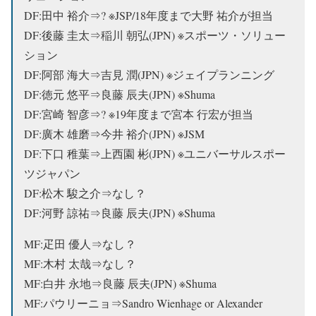
DF:田中 裕介⇒? ※JSP/18年度まで大野 祐介が担当
DF:後藤 圭太⇒稲川 朝弘(JPN) ※スポーツ・ソリュー
ション
DF:阿部 海大⇒吉見 潤(JPN) ※ジェイプランニング
DF:徳元 悠平⇒
良藤 辰夫(JPN) ※Shuma
DF:宮崎 智彦⇒? ※19年度まで宮本 行宏が担当
DF:廣木 雄磨⇒今井 裕介(JPN) ※JSM
DF:下口 稚葉⇒上西園 彬(JPN) ※ユニバーサルスポー
ツジャパン
DF:松木 駿之介⇒なし？
DF:河野 諒祐⇒
良藤 辰夫(JPN) ※Shuma
MF:疋田 優人⇒なし？
MF:木村 太哉⇒なし？
MF:白井 永地⇒
良藤 辰夫(JPN) ※Shuma
MF:パウリーニョ⇒Sandro Wienhage or Alexander