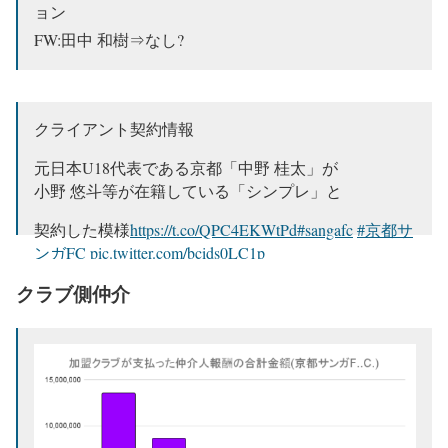
ョン
FW:田中 和樹⇒なし?
クライアント契約情報
元日本U18代表である京都「中野 桂太」が
小野 悠斗等が在籍している「シンプレ」と
契約した模様
https://t.co/QPC4EKWtPd
#sangafc
#京都サ
ンガFC
pic.twitter.com/bcids0LC1p
クラブ側仲介
— jun jun@im not agent (@junjunjun351)
August 26, 2021