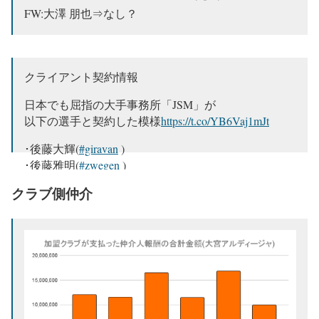
FW:大澤 朋也⇒なし？
クライアント契約情報
日本でも屈指の大手事務所「JSM」が
以下の選手と契約した模様
https://t.co/YB6Vaj1mJt
･後藤大輝(
#giravan
)
･後藤雅明(
#zwegen
)
･鈴木 彩貴(
#varen
)
クラブ側仲介
･曽根田穣(
#ventfret
) ※ヨコジスポーツマネジメントか
ら事務所変更
#jleague
#Jリーグ
pic.twitter.com/pzInqMafNd
— jun jun@im not agent (@junjunjun351)
April 5, 2019