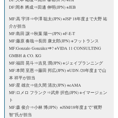
DF:岡本 將成⇒田邊 伸明(JPN) ※JEB
MF:高 宇洋⇒中澤 聡太(JPN) ※JSP 18年度まで大野 祐
介が担当
MF:島田 譲⇒秋葉 陽一(JPN) ※F-E-T
MF:藤原 奏哉⇒長田 康太郎(JPN) ※フットランス
⇒
MF:Gonzalo González
? ※VIDA 11 CONSULTING
GMBH & CO. KG
MF:福田 晃斗⇒吉見 潤(JPN) ※ジェイプランニング
MF:本間 至恩⇒
藤田 邦広(JPN) ※UDN
/20年度まで山
本 祥平が担当
MF:星 雄次⇒佐久間 清次(JPN) ※eAMA
MF:ロメロ フランク⇒武井 択也(JPN) ※イマージェン
ト
MF:森 俊介⇒小林 博(JPN) ※JSM/18年度まで”梶野
智”氏が担当