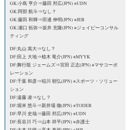
GK:小島 亨介⇒
藤田 邦広(JPN) ※UDN
GK:阿部 航斗⇒なし？
GK:藤田 和輝⇒田邊 伸明(JPN) ※JEB
GK:瀬口 拓弥⇒坂井 充隆(JPN) ※ジェイピーコンサル
ティング
DF:丸山 嵩大⇒なし？
DF:田上 大地⇒植木 竜介(JPN) ※MYYK
DF:舞行龍 ジェームズ⇒宮田 正志(JPN) ※マサコーポ
レーション
DF:千葉 和彦⇒稲川 朝弘(JPN) ※スポーツ・ソリュー
ション
DF:遠藤 凌⇒なし？
DF:堀米 悠斗⇒新井場 徹(JPN) ※TODER
DF:早川 史哉⇒
藤田 邦広(JPN) ※UDN
DF:長谷川 巧⇒山本 祥平(JPN) ※弁護士
DF:大本 祐槻⇒高木 泰裕(JPN) ※JSP