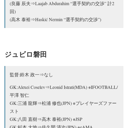
(良藤 辰夫⇒Laajab Abdurahim “選手契約の交渉” 計2
回)
(高木 泰裕⇒Haskić Nermin “選手契約の交渉”)
ジュビロ磐田
監督:鈴木 政一⇒なし
GK:Alexei Coselev⇒Leonid Istrati(MDA) ※IFOOTBALL/
平澤 智仁
GK:三浦 龍輝⇒松浦 修也(JPN) ※プレイヤーズファー
スト
GK:八田 直樹⇒
高木 泰裕(JPN) ※JSP
GK:杉本 大地⇒佐久間 清次(JPN) ※eAMA