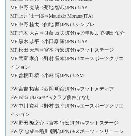
MF:中野 克哉⇒
菊地 智哉(JPN) ※JSP
MF:上月 壮一郎⇒Maurizio Morana(ITA)
MF:中野 桂太⇒的地 酉(JPN) ※シンプレ
MF:荒木 大吾⇒良藤 辰夫(JPN) ※19年度まで柳田 佑介
MF:黒木 恭平⇒
小田原 匡(JPN) ※JSP
MF:松田 天馬⇒宮本 行宏(JPN) ※フットステージ
MF:武富 孝介⇒野村 豊幸(JPN) ※エースポーツクリエ
イション
MF:曽根田 穣⇒小林 博(JPN) ※JSM
FW:宮吉 拓実⇒西岡 明彦(JPN) ※フットメディア
FW:Peter Utaka⇒? ※クラブ側仲介なし
FW:中川 寛斗⇒野村 豊幸(JPN) ※エースポーツクリエ
イション
FW:野田 隆之介⇒宮本 行宏(JPN) ※フットステージ
FW:李 忠成⇒稲川 朝弘(JPN) ※スポーツ・ソリューシ