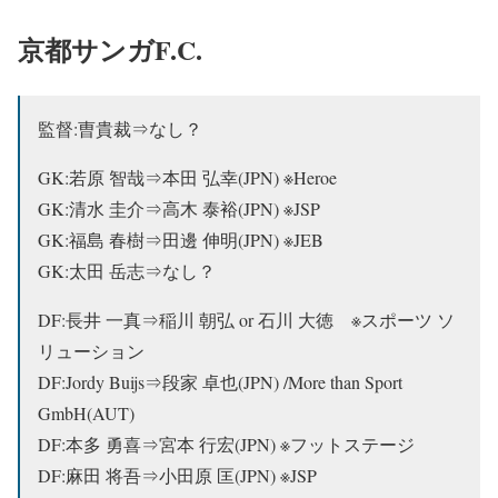
京都サンガF.C.
監督:曺貴裁⇒なし？
GK:若原 智哉⇒本田 弘幸(JPN) ※Heroe
GK:清水 圭介⇒
高木 泰裕(JPN) ※JSP
GK:福島 春樹⇒田邊 伸明(JPN) ※JEB
GK:太田 岳志⇒なし？
DF:長井 一真⇒稲川 朝弘 or 石川 大徳 ※スポーツ ソ
リューション
DF:Jordy Buijs⇒段家 卓也(JPN) /More than Sport
GmbH(AUT)
DF:本多 勇喜⇒宮本 行宏(JPN) ※フットステージ
DF:麻田 将吾⇒
小田原 匡(JPN) ※JSP