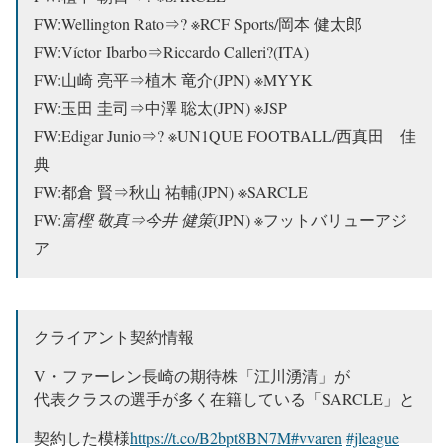
FW:Wellington Rato⇒? ※RCF Sports/岡本 健太郎
FW:Víctor Ibarbo⇒Riccardo Calleri?(ITA)
FW:山崎 亮平⇒植木 竜介(JPN) ※MYYK
FW:玉田 圭司⇒
中澤 聡太(JPN) ※JSP
FW:Edigar Junio⇒? ※UN1QUE FOOTBALL/西真田 佳
典
FW:都倉 賢⇒秋山 祐輔(JPN) ※SARCLE
FW:
富樫 敬真⇒今井 健策
(JPN) ※フットバリューアジ
ア
クライアント契約情報
V・ファーレン長崎の期待株「江川湧清」が
代表クラスの選手が多く在籍している「SARCLE」と
契約した模様
https://t.co/B2bpt8BN7M
#vvaren
#jleague