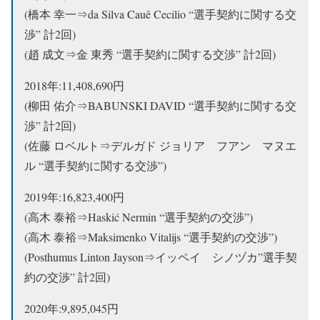
(橋本 幸一⇒da Silva Cauê Cecilio “選手契約に関する交
渉” 計2回)
(趙 成文⇒金 東秀 “選手契約に関する交渉” 計2回)
2018年:11,408,690円
(柳田 佑介⇒BABUNSKI DAVID “選手契約に関する交
渉” 計2回)
(佐藤 ロベルト⇒デルガド ジョリア フアン マヌエ
ル “選手契約に関する交渉”)
2019年:16,823,400円
(高木 泰裕⇒Haskić Nermin “選手契約の交渉”)
(高木 泰裕⇒Maksimenko Vitalijs “選手契約の交渉”)
(Posthumus Linton Jayson⇒イッペイ シノヅカ”選手契
約の交渉” 計2回)
2020年:9,895,045円