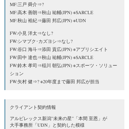
MF:三戸 舜介⇒?
MF:高木 善朗⇒秋山 祐輔(JPN) ※SARCLE
MF:秋山 裕紀⇒
藤田 邦広(JPN) ※UDN
FW:小見 洋太⇒なし?
FW:シマブク･カズヨシ⇒なし?
FW:谷口 海斗⇒添田 貢広(JPN) ※アプリシエイト
FW:田中 達也⇒秋山 祐輔(JPN) ※SARCLE
FW:鈴木 孝司⇒稲川 朝弘(JPN) ※スポーツ・ソリュー
ション
FW:矢村 健⇒? ※20年度まで藤田 邦広が担当
クライアント契約情報
アルビレックス新潟”未来の星”「本間 至恩」が
大手事務所「UDN」と契約した模様