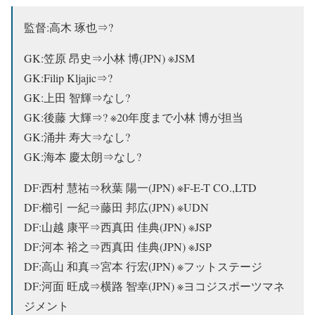
監督:高木 琢也⇒?
GK:笠原 昂史⇒小林 博(JPN) ※JSM
GK:Filip Kljajic⇒?
GK:上田 智輝⇒なし?
GK:後藤 大輝⇒? ※20年度まで小林 博が担当
GK:涌井 寿大⇒なし?
GK:海本 慶太朗⇒なし?
DF:西村 慧祐⇒秋葉 陽一(JPN) ※F-E-T CO.,LTD
DF:櫛引 一紀⇒藤田 邦広(JPN) ※UDN
DF:山越 康平⇒西真田 佳典(JPN) ※JSP
DF:河本 裕之⇒西真田 佳典(JPN) ※JSP
DF:高山 和真⇒
宮本 行宏(JPN) ※フットステージ
DF:河面 旺成⇒横路 智幸(JPN) ※ヨコジスポーツマネ
ジメント