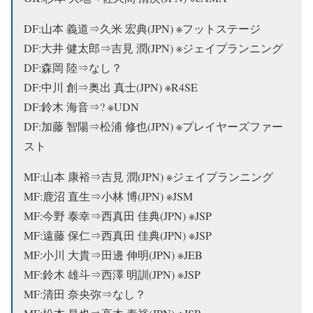
DF:山本 義道⇒久米 宏典(JPN) ※フットステージ
DF:大井 健太郎⇒吉見 潤(JPN) ※ジェイプランニング
DF:森岡 陸⇒なし？
DF:中川 創⇒奥出 真士(JPN) ※R4SE
DF:鈴木 海音⇒? ※UDN
DF:加藤 智陽⇒松浦 修也(JPN) ※プレイヤーズファー
スト
MF:山本 康裕⇒吉見 潤(JPN) ※ジェイプランニング
MF:鹿沼 直生⇒小林 博(JPN) ※JSM
MF:今野 泰幸⇒
西真田 佳典(JPN) ※JSP
MF:遠藤 保仁⇒
西真田 佳典(JPN) ※JSP
MF:小川 大貴⇒田邊 伸明(JPN) ※JEB
MF:鈴木 雄斗⇒西澤 明訓(JPN) ※JSP
MF:清田 奈央弥⇒なし？