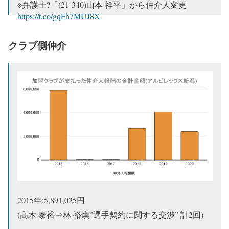
※弁護士?「(21-340)山本 祥平」から仲介人変更
https://t.co/gqFh7MUJ8X
う、嘘だろ？？
#albirex
#アルビレックス新潟
クラブ側仲介
pic.twitter.com/13aDxoinoP
— jun jun@im not agent (@junjunjun351)
September 28,
2021
2015年:5,891,025円
(高木 泰裕⇒林 裕煥”選手契約に関する交渉” 計2回)