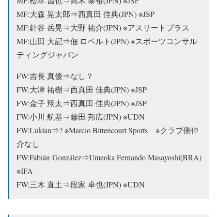
MF:松本 昌也⇒
高木 泰裕(JPN) ※JSP
MF:大森 晃太郎⇒
西真田 佳典(JPN) ※JSP
MF:針谷 岳晃⇒大野 祐介(JPN) ※アスリートプラス
MF:山田 大記⇒佃 ロベルト(JPN) ※スポーツコンサル
ティングジャパン
FW:吉長 真優⇒なし？
FW:大津 祐樹⇒
西真田 佳典(JPN) ※JSP
FW:金子 翔太⇒
西真田 佳典(JPN) ※JSP
FW:小川 航基⇒藤田 邦広(JPN) ※UDN
FW:Lukian⇒? ※Marcio Bittencourt Sports ※クラブ側仲
介なし
FW:Fabián González⇒Umeoka Fernando Masayoshi(BRA)
※IFA
FW:三木 直土⇒段家 卓也(JPN) ※UDN