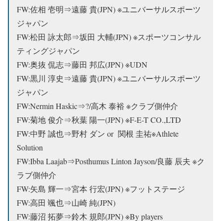
FW:佐相 壱明⇒遠藤 貴(JPN) ※ユニバーサルスポーツ
ジャパン
FW:松田 詠太郎⇒坂田 大輔(JPN) ※スポーツコンサル
ティングジャパン
FW:奥抜 侃志⇒藤田 邦広(JPN) ※UDN
FW:黒川 淳史⇒遠藤 貴(JPN) ※ユニバーサルスポーツ
ジャパン
FW:Nermin Haskic⇒?/高木 泰裕 ※
クラブ側仲介
FW:菊地 俊介⇒秋葉 陽一(JPN) ※F-E-T CO.,LTD
FW:中野 誠也⇒野村 ダン or 関根 圭祐※Athlete
Solution
FW:Ibba Laajab⇒Posthumus Linton Jayson/良藤 辰夫 ※
ク
ラブ側仲介
FW:矢島 輝一⇒
宮本 行宏(JPN) ※フットステージ
FW:高田 颯也⇒山崎 純(JPN)
FW:藤沼 拓夢⇒鈴木 規郎(JPN) ※By players