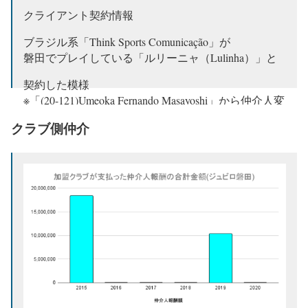
クライアント契約情報
ブラジル系「Think Sports Comunicação」が
磐田でプレイしている「ルリーニャ（Lulinha）」と
契約した模様
※「(20-121)Umeoka Fernando Masayoshi」から仲介人変
更?
#CBF
#BRA
#jubilo
#ジュビロ磐田
クラブ側仲介
pic.twitter.com/SSOoTi7MtY
— jun jun@im not agent (@junjunjun351)
January 20,
2021