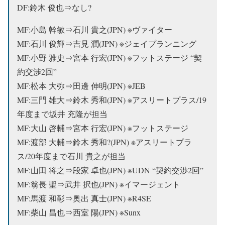
DF:鈴木 俊也⇒なし?
MF:小島 幹敏⇒石川 貴之(JPN) ※ヴァイター
MF:石川 俊輝⇒吉見 潤(JPN) ※ジェイプランニング
MF:小野 雅史⇒
宮本 行宏(JPN) ※フットステージ
“契
約交渉2回”
MF:松本 大弥⇒田邊 伸明(JPN) ※JEB
MF:三門 雄大⇒鈴木 秀和(JPN) ※アスリートプラス/19
年度まで坂井 充隆が担当
MF:大山 啓輔⇒
宮本 行宏(JPN) ※フットステージ
MF:渡部 大輔⇒鈴木 秀和?(JPN) ※アスリートプラ
ス/20年度まで石川 貴之が担当
MF:山田 将之⇒段家 卓也(JPN) ※UDN “契約交渉2回”
MF:翁長 聖⇒武井 択也(JPN) ※イマージェント
MF:馬渡 和彰⇒奥出 真士(JPN) ※R4SE
MF:柴山 昌也⇒西室 陽(JPN) ※Sunx