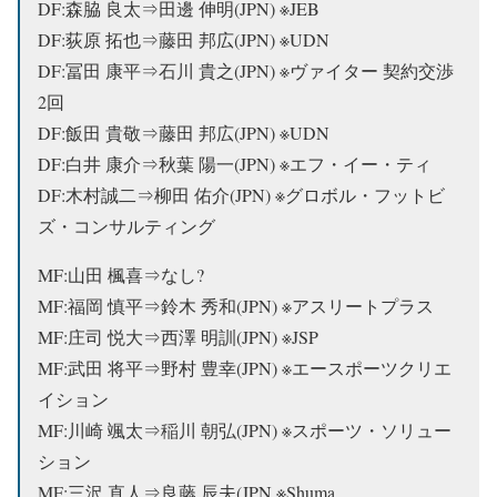
DF:森脇 良太⇒田邊 伸明(JPN) ※JEB
DF:荻原 拓也⇒藤田 邦広(JPN) ※UDN
DF:冨田 康平⇒石川 貴之(JPN) ※ヴァイター 契約交渉
2回
DF:飯田 貴敬⇒藤田 邦広(JPN) ※UDN
DF:白井 康介⇒秋葉 陽一(JPN) ※エフ・イー・ティ
DF:木村誠二⇒柳田 佑介(JPN) ※グロボル・フットビ
ズ・コンサルティング
MF:山田 楓喜⇒なし?
MF:福岡 慎平⇒鈴木 秀和(JPN) ※アスリートプラス
MF:庄司 悦大⇒
西澤 明訓(JPN) ※JSP
MF:武田 将平⇒野村 豊幸(JPN) ※エースポーツクリエ
イション
MF:川崎 颯太⇒稲川 朝弘(JPN) ※スポーツ・ソリュー
ション
MF:三沢 直人⇒良藤 辰夫(JPN ※Shuma