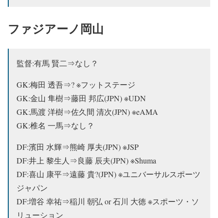
ファジアーノ岡山
監督:有馬 賢二⇒なし？
GK:梅田 透吾⇒? ※フットステージ
GK:金山 隼樹⇒藤田 邦広(JPN) ※UDN
GK:馬渡 洋樹⇒佐久間 清次(JPN) ※eAMA
GK:椎名 一馬⇒なし？
DF:濱田 水輝⇒熊崎 厚夫(JPN) ※JSP
DF:井上 黎生人⇒
良藤 辰夫(JPN) ※Shuma
DF:喜山 康平⇒遠藤 貴?(JPN) ※ユニバーサルスポーツ
ジャパン
DF:増谷 幸祐⇒稲川 朝弘 or 石川 大徳 ※スポーツ・ソ
リューション