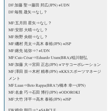
DF:加藤 聖⇒藤田 邦広(JPN) ※UDN
DF:毎熊 晟矢⇒なし？
MF:五月田 星矢⇒なし？
MF:安部 大晴⇒なし？
MF:秋野 央樹⇒なし？
MF:磯村 亮太⇒
高木 泰裕(JPN) ※JSP
MF:鍬先 祐弥⇒? ※UDN
MF:Caio César⇒Eduardo Uram(BRA)/稲川朝弘
MF:加藤 大⇒宮田 正志(JPN) ※マサコーポレーション
MF:澤田 崇⇒木村 精孝(JPN) ※KKSスポーツマネージ
メント
MF:Luan⇒Beto Rappa(BRA?)/橋本 幸一(JPN)
MF:名倉 巧⇒石田 博行(JPN) ※ODOROKI
MF:大竹 洋平⇒
高木 泰裕(JPN) ※JSP
FW:植中 朝日⇒? ※SARCLE